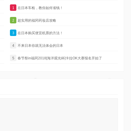
1
在日本车检，教你如何省钱！
2
超实用的福冈药妆店攻略
3
在日本购买便宜机票的方法！
4
不来日本你就无法体会的日本
5
春节祭in福冈2018[海洋观光杯]卡拉OK大赛报名开始了