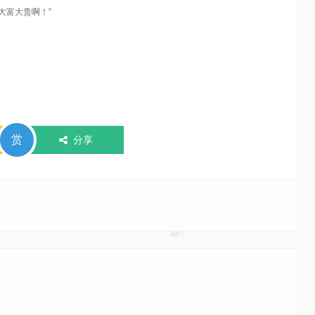
大富大贵啊！”
赏
分享