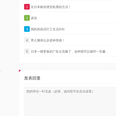
1
在日本购买便宜机票的方法！
2
原谅
3
我的风俗店打工生活(54)
4
男人懂得让步是种美德！
5
日本一猫零食的广告太洗脑了，这种我可以循环一百遍…
发表回复