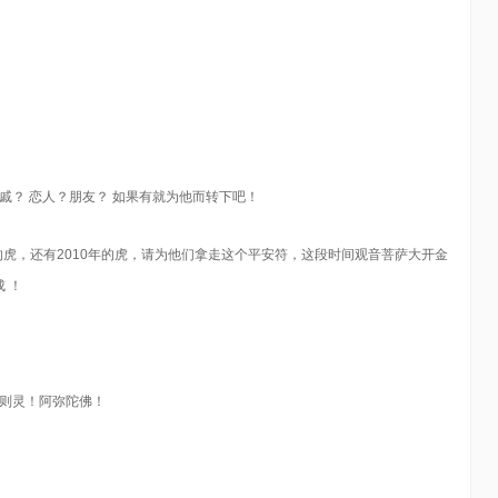
戚？ 恋人？朋友？ 如果有就为他而转下吧！
年的虎，还有2010年的虎，请为他们拿走这个平安符，这段时间观音菩萨大开金
 ！
诚则灵！阿弥陀佛！