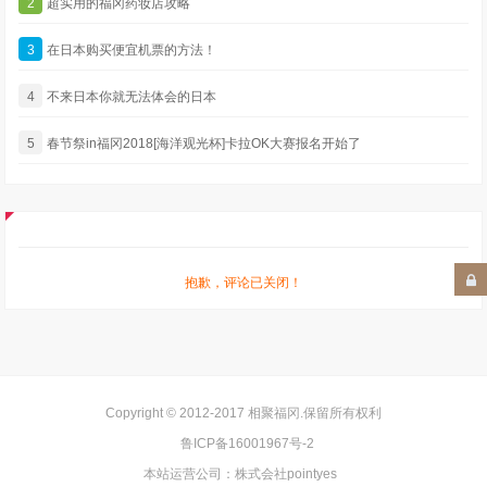
2
超实用的福冈药妆店攻略
3
在日本购买便宜机票的方法！
4
不来日本你就无法体会的日本
5
春节祭in福冈2018[海洋观光杯]卡拉OK大赛报名开始了
抱歉，评论已关闭！
Copyright © 2012-2017
相聚福冈
.保留所有权利
鲁ICP备16001967号-2
本站运营公司：
株式会社pointyes