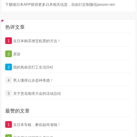
下载喵日本APP获得更多日本相关信息，自由行定制微信janson-ren
热评文章
1
在日本购买便宜机票的方法！
2
原谅
3
我的风俗店打工生活(54)
4
男人懂得让步是种美德！
5
关于赏花相亲大会的活动总结
最赞的文章
1
在日本车检，教你如何省钱！