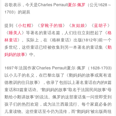
谷歌表示，
今天是
Charles Perrault
夏尔·佩罗
（公元1628～
1703）
的诞辰
提到《
小红帽
》《
穿靴子的猫
》《
灰姑娘
》《
蓝胡子
》
《
睡美人
》等著名的童话名篇，人们往往立刻想起了《
格
林童话
》。实际上，在《格林童话》出版(1812年)前一个
多世纪，这些童话已经被收集到另一本著名的童话集《
鹅
妈妈的故事
》中。
1697年法国作家Charles Perrault夏尔·佩罗（1628-1703)
以小儿子的名义，在巴黎出版了《鹅妈妈的故事或寓有道
德教训的往日故事》，收录了包括以上著名童话在内的8篇
童话和3篇童话诗。“鹅妈妈的故事”取名于法国民间故事“母
鹅给小鹅讲故事”的说法。佩罗的这部童话集一问世即受到
孩子们的热烈欢迎，成为法兰西最流行、每个家庭必备的
儿童读物。这些童话至今仍为流传，而“鹅妈妈”被出版商纽