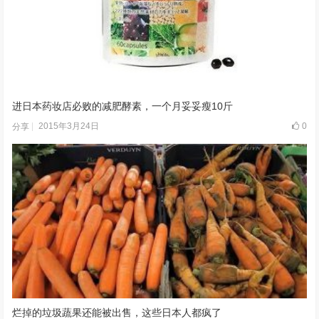
进日本药妆店必败的减肥酵素，一个月妥妥瘦10斤
2015年3月24日
0
分享
烂掉的垃圾蔬果还能被出售，这些日本人都疯了