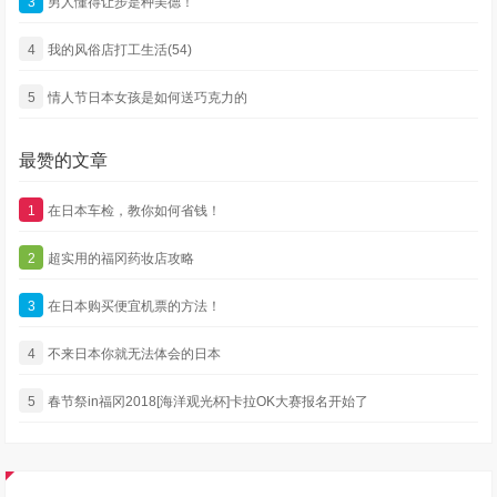
3
男人懂得让步是种美德！
4
我的风俗店打工生活(54)
5
情人节日本女孩是如何送巧克力的
最赞的文章
1
在日本车检，教你如何省钱！
2
超实用的福冈药妆店攻略
3
在日本购买便宜机票的方法！
4
不来日本你就无法体会的日本
5
春节祭in福冈2018[海洋观光杯]卡拉OK大赛报名开始了