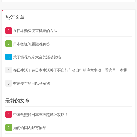
热评文章
1
在日本购买便宜机票的方法！
2
日本签证问题疑难解答
3
关于赏花相亲大会的活动总结
4
在日生活｜在日本生活关于买自行车骑自行的注意事项，看这里一本通
5
有需要车的可以联系我
最赞的文章
1
中国驾照转日本驾照超详细攻略！
2
如何给国内邮寄物品