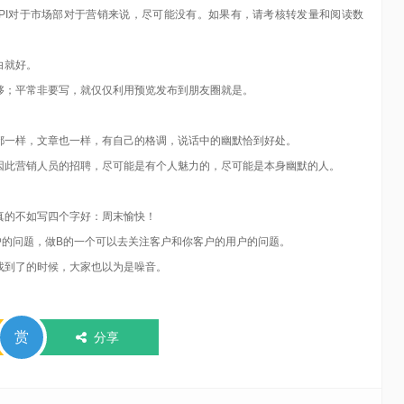
PI对于市场部对于营销来说，尽可能没有。如果有，请考核转发量和阅读数
白就好。
够；平常非要写，就仅仅利用预览发布到朋友圈就是。
都一样，文章也一样，有自己的格调，说话中的幽默恰到好处。
因此营销人员的招聘，尽可能是有个人魅力的，尽可能是本身幽默的人。
真的不如写四个字好：周末愉快！
户的问题，做B的一个可以去关注客户和你客户的用户的问题。
找到了的时候，大家也以为是噪音。
赏
分享