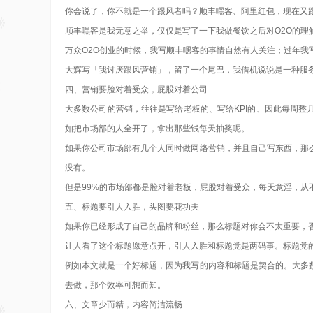
你会说了，你不就是一个跟风者吗？顺丰嘿客、阿里红包，现在又
顺丰嘿客是我无意之举，仅仅是写了一下我做餐饮之后对O2O的理
万众O2O创业的时候，我写顺丰嘿客的事情自然有人关注；过年我
大辉写「我讨厌跟风营销」，留了一个尾巴，我借机说说是一种服
四、营销要脸对着受众，屁股对着公司
大多数公司的营销，往往是写给老板的、写给KPI的、因此每周
如把市场部的人全开了，拿出那些钱每天抽奖呢。
如果你公司市场部有几个人同时做网络营销，并且自己写东西，那
没有。
但是99%的市场部都是脸对着老板，屁股对着受众，每天意淫，从
五、标题要引人入胜，头图要花功夫
如果你已经形成了自己的品牌和粉丝，那么标题对你会不太重要，
让人看了这个标题愿意点开，引人入胜和标题党是两码事。标题党
例如本文就是一个好标题，因为我写的内容和标题是契合的。大多
去做，那个效率可想而知。
六、文章少而精，内容简洁流畅