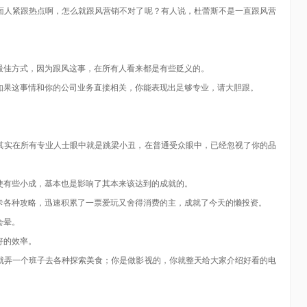
面人紧跟热点啊，怎么就跟风营销不对了呢？有人说，杜蕾斯不是一直跟风营
最佳方式，因为跟风这事，在所有人看来都是有些贬义的。
如果这事情和你的公司业务直接相关，你能表现出足够专业，请大胆跟。
其实在所有专业人士眼中就是跳梁小丑，在普通受众眼中，已经忽视了你的品
使有些小成，基本也是影响了其本来该达到的成就的。
卡各种攻略，迅速积累了一票爱玩又舍得消费的主，成就了今天的懒投资。
会晕。
好的效率。
就弄一个班子去各种探索美食；你是做影视的，你就整天给大家介绍好看的电