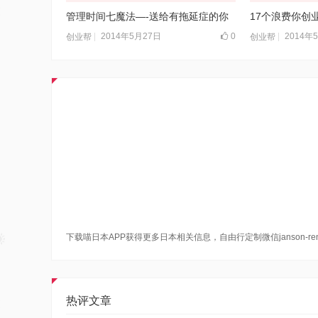
管理时间七魔法—-送给有拖延症的你
17个浪费你创
2014年5月27日
0
2014年
创业帮
创业帮
下载喵日本APP获得更多日本相关信息，自由行定制微信janson-re
热评文章