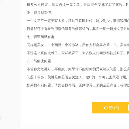
很多公司规定，每天必须一篇文章，最后完全变成了滥竽充数。K
吧，但是别造假。
一个文章不一定要写太多，移动互联网时代，能少则少，事情说明
目前我还没有看到用微信服务号做营销的，其实一周一篇好文章足
七、保证幽默有趣
同样是美女，一个幽默一个冷冰冰，所有人都会喜欢第一个。美女
不过这个真的太难了，应试教育下，大多数人的幽默都被扼杀了。
八、能解决问题
不管你文笔再好，再幽默，如果你不能给你的受众解决问题，那么
问题非常多，关键是你是否去关注了。做C的一个可以去关注你用
如果找不到问题，请先去找再写。否则你写出来的全是噪音，等你
赞
(
0
)