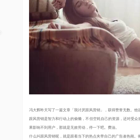
冯大辉昨天写了一篇文章「我讨厌跟风营销」，获得赞誉无数。他
跟风营销是智力和行动上的偷懒，不但空耗自己的资源，还对受众
果影响不到用户，那就是无效劳动，停一下吧。费油。
什么叫跟风营销呢，就是跟着当下的热点夹带自己的广告凑热闹。例