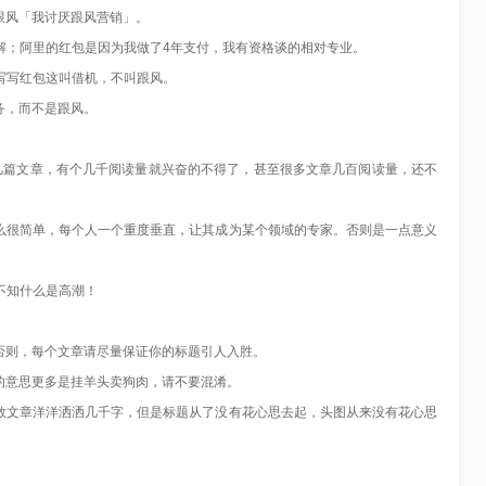
跟风「我讨厌跟风营销」。
解；阿里的红包是因为我做了4年支付，我有资格谈的相对专业。
写写红包这叫借机，不叫跟风。
务，而不是跟风。
整几篇文章，有个几千阅读量就兴奋的不得了，甚至很多文章几百阅读量，还不
么很简单，每个人一个重度垂直，让其成为某个领域的专家。否则是一点意义
不知什么是高潮！
否则，每个文章请尽量保证你的标题引人入胜。
的意思更多是挂羊头卖狗肉，请不要混淆。
数文章洋洋洒洒几千字，但是标题从了没有花心思去起，头图从来没有花心思