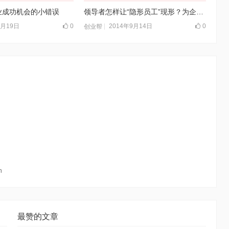
业成功机会的小错误
领导者怎样让“隐形员工”现形？为企业创造价值！
5月19日
0
2014年9月14日
0
创业帮
n
最赞的文章