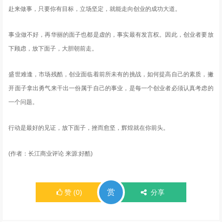
赴来做事，只要你有目标，立场坚定，就能走向创业的成功大道。
事业做不好，再华丽的面子也都是虚的，事实最有发言权。因此，创业者要放
下顾虑，放下面子，大胆朝前走。
盛世难逢，市场残酷，创业面临着前所未有的挑战，如何提高自己的素质，撇
开面子拿出勇气来干出一份属于自己的事业，是每一个创业者必须认真考虑的
一个问题。
行动是最好的见证，放下面子，挫而愈坚，辉煌就在你前头。
(作者：长江商业评论 来源:好酷)
赏
赞
(
0
)
分享