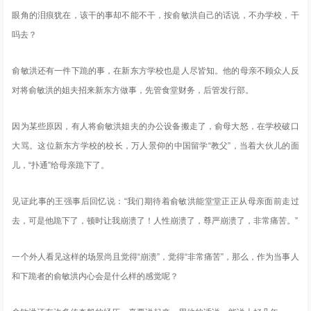
眼角的泪痕犹在，该干的事却不能不干，按俞敏洪自己的话说，不办学校，干
吗去？
俞敏洪还有一件下跪的事，在新东方学校也是人尽皆知。他的母亲不顾众人反
对将俞敏洪的姐夫招来新东方做事，先管食堂财务，后管发行部。
因为某些原因，有人将俞敏洪姐夫的办公设备搬走了，俞母大怒，在学校破口
大骂。这位新东方学校的校长，万人景仰的中国留学“教父”，当着大伙儿的面
儿，“扑通”给母亲跪下了。
见证此事的王强事后回忆说：“我们期待着俞敏洪能堂堂正正从母亲面前走过
去，可是他跪下了，顿时让我崩溃了！人性崩溃了，尊严崩溃了，非常痛苦。”
一个外人看见这样的场景尚且觉得“崩溃”，觉得“非常痛苦”，那么，作为当事人
和下跪者的俞敏洪内心会是什么样的感觉呢？