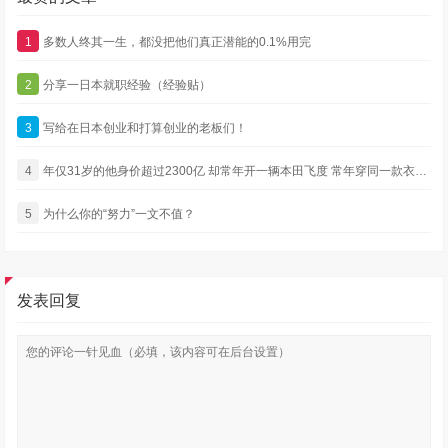
1
多数人终其一生，都没把他们真正潜能的0.1%用完
2
分享一日本就职经验（经验贴）
3
写给在日本创业和打算创业的老板们！
4
年仅31岁的他身价超过2300亿 却常年开一辆本田飞度 常年穿同一款衣服 还没有绯闻
5
为什么你的“努力”一文不值？
发表回复