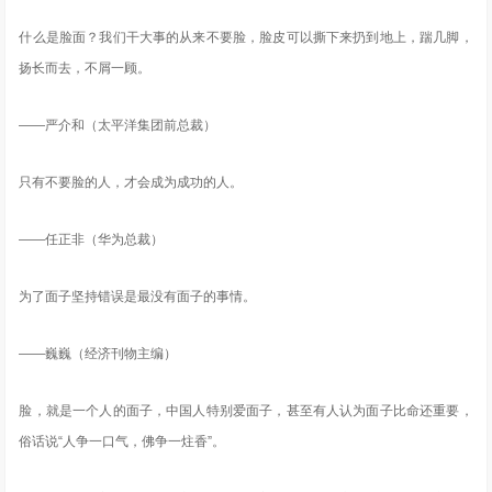
什么是脸面？我们干大事的从来不要脸，脸皮可以撕下来扔到地上，踹几脚，
扬长而去，不屑一顾。
——严介和（太平洋集团前总裁）
只有不要脸的人，才会成为成功的人。
——任正非（华为总裁）
为了面子坚持错误是最没有面子的事情。
——巍巍（经济刊物主编）
脸，就是一个人的面子，中国人特别爱面子，甚至有人认为面子比命还重要，
俗话说“人争一口气，佛争一炷香”。