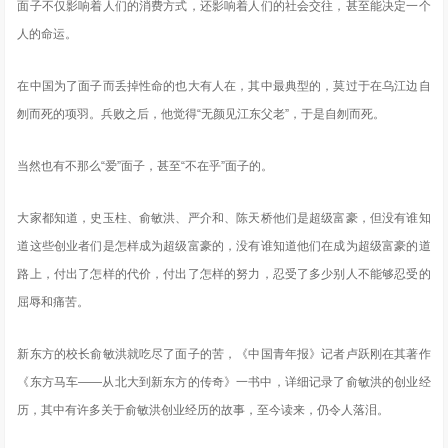
面子不仅影响着人们的消费方式，还影响着人们的社会交往，甚至能决定一个
人的命运。
在中国为了面子而丢掉性命的也大有人在，其中最典型的，莫过于在乌江边自
刎而死的项羽。兵败之后，他觉得“无颜见江东父老”，于是自刎而死。
当然也有不那么“爱”面子，甚至“不在乎”面子的。
大家都知道，史玉柱、俞敏洪、严介和、陈天桥他们是超级富豪，但没有谁知
道这些创业者们是怎样成为超级富豪的，没有谁知道他们在成为超级富豪的道
路上，付出了怎样的代价，付出了怎样的努力，忍受了多少别人不能够忍受的
屈辱和痛苦。
新东方的校长俞敏洪就吃尽了面子的苦，《中国青年报》记者卢跃刚在其著作
《东方马车——从北大到新东方的传奇》一书中，详细记录了俞敏洪的创业经
历，其中有许多关于俞敏洪创业经历的故事，至今读来，仍令人落泪。