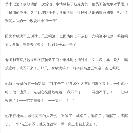
书中记述了俞敏洪的一次醉酒，事情缘起于新东方的一位员工被竞争对手用刀
子捅伤的事件。为了处理这件事，俞敏洪请一个刚刚认识的警察朋友，托他请
刑警大队的一个政委出来“坐一坐”。
因为俞敏洪不会说话，只会喝酒；也因为内心不从容，光喝酒不吃菜，喝着喝
着，俞敏洪就失去了知觉，钻到桌子底下去了。
老师和警察把他送到医院抢救了两个半小时才活过来。医生说，换一般人，喝
成这样，就回不来了。那天，俞敏洪喝了一瓶半的高度五粮液，差点喝死。
他醒过来喊的第一句话是：“我不干了！”学校的人背他回家的路上，一个多小
时，他一边哭，一边撕心裂肺地喊着：“我不干了！——再也不干了！——把学
校关了！——把学校关了！——我不干了！”
他不停地喊，喊得周围的人发憷，哭够了，喊累了，睡着了，睡醒了，酒醒
了。下午7点还有课，他又像往常一样，背上书包上课去了。