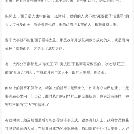
俞敏洪还有许多传奇般的经历，真要说起来，用他的话说，能说上好几年。
实际上，面子是人生中的第一道障碍，聪明的人决不做“死要面子活受罪”的
人，过分爱面子，就会失去机遇，把自己看得太重的人，很难做成大事。
要干大事就不能把面子看得太重。那些改革开放初期致富成功的人，就是因为
摘掉了虚荣面具，才走上了成功之路。
有一大部分富豪都是从“破烂王”和“臭皮匠”干起而发家致富的，敢做“破烂王”、
敢做“臭皮匠”的人，本身就具有与常人不一般的人生观、价值观。
肉体上的折磨不算什么，精神上的折磨才是致命的，如果有心自己创业，一定
要先在心里问一问自己，面对从肉体到精神上的全面折磨，你有没有那样一种
宠辱不惊的“定力”与“精神力”。
有些时候，顾及脸面最后可能会导致诸事无成。很多海归人士、政府官员和受
过良好教育的人员，在创业时成功的概率很低，原因则在于他们太要脸，太好