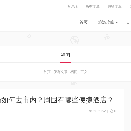
客户端
所有文章
最赞文章
首页
旅游攻略
走
福冈
首页
-
所有文章
-
福冈
-
正文
场如何去市内？周围有哪些便捷酒店？
26.21W
0