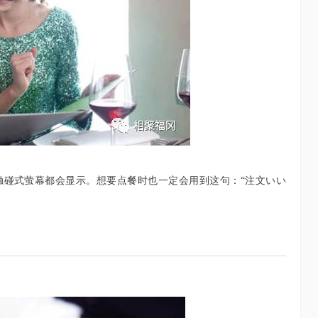
触碰式萤幕都会显示。想要点餐时也一定会用到这句：“注文いい